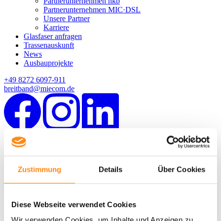
Partnerunternehmen nkb
Partnerunternehmen MIC·DSL
Unsere Partner
Karriere
Glasfaser anfragen
Trassenauskunft
News
Ausbauprojekte
+49 8272 6097-911
breitband@miecom.de
Kontakt
Datenschutz
Impressum
Zustimmung
Details
Über Cookies
Downloads
Zurück zur Übersicht
22.04.2023
Diese Webseite verwendet Cookies
Eine starke Verbindung für
Wir verwenden Cookies, um Inhalte und Anzeigen zu