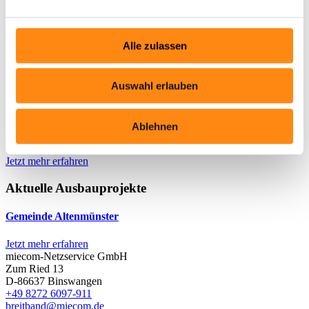
vernetzten Zukunft.
Mit von der Partie waren dabei
Silvia Kleinscheck
(M-net
Telekommunikations GmbH),
Jürgen Schuster
(Corwese GmbH)
Alle zulassen
und
Thilo Kurz
(Deutsche Telekom).
Aktuelles
Auswahl erlauben
07.07.2026
Ablehnen
Die Gemeinde Dürrlauingen ist fit für die digitale Zukunft!
Jetzt mehr erfahren
Aktuelle Ausbauprojekte
Gemeinde Altenmünster
Jetzt mehr erfahren
miecom-Netzservice GmbH
Zum Ried 13
D-86637
Binswangen
+49 8272 6097-911
breitband@miecom.de